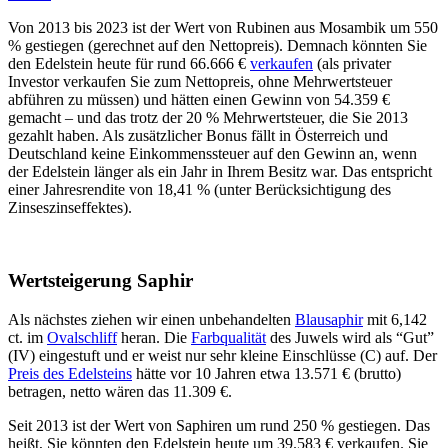
Von 2013 bis 2023 ist der Wert von Rubinen aus Mosambik um 550
% gestiegen (gerechnet auf den Nettopreis). Demnach könnten Sie
den Edelstein heute für rund 66.666 €
verkaufen
(als privater
Investor verkaufen Sie zum Nettopreis, ohne Mehrwertsteuer
abführen zu müssen) und hätten einen Gewinn von 54.359 €
gemacht – und das trotz der 20 % Mehrwertsteuer, die Sie 2013
gezahlt haben. Als zusätzlicher Bonus fällt in Österreich und
Deutschland keine Einkommenssteuer auf den Gewinn an, wenn
der Edelstein länger als ein Jahr in Ihrem Besitz war. Das entspricht
einer Jahresrendite von 18,41 % (unter Berücksichtigung des
Zinseszinseffektes).
Wertsteigerung Saphir
Als nächstes ziehen wir einen unbehandelten
Blausaphir
mit 6,142
ct. im
Ovalschliff
heran. Die
Farbqualität
des Juwels wird als “Gut”
(IV) eingestuft und er weist nur sehr kleine Einschlüsse (C) auf. Der
Preis des Edelsteins
hätte vor 10 Jahren etwa 13.571 € (brutto)
betragen, netto wären das 11.309 €.
Seit 2013 ist der Wert von Saphiren um rund 250 % gestiegen. Das
heißt, Sie könnten den Edelstein heute um 39.583 € verkaufen. Sie