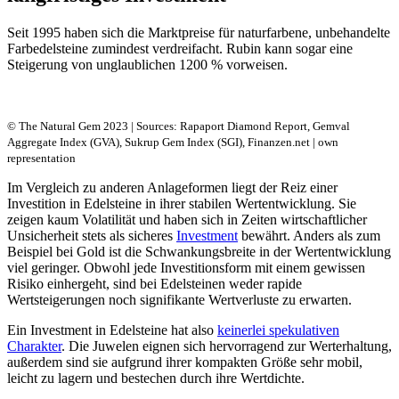
Seit 1995 haben sich die Marktpreise für naturfarbene, unbehandelte
Farbedelsteine zumindest verdreifacht. Rubin kann sogar eine
Steigerung von unglaublichen 1200 % vorweisen.
© The Natural Gem 2023 | Sources: Rapaport Diamond Report, Gemval
Aggregate Index (GVA), Sukrup Gem Index (SGI), Finanzen.net | own
representation
Im Vergleich zu anderen Anlageformen liegt der Reiz einer
Investition in Edelsteine in ihrer stabilen Wertentwicklung. Sie
zeigen kaum Volatilität und haben sich in Zeiten wirtschaftlicher
Unsicherheit stets als sicheres
Investment
bewährt. Anders als zum
Beispiel bei Gold ist die Schwankungsbreite in der Wertentwicklung
viel geringer. Obwohl jede Investitionsform mit einem gewissen
Risiko einhergeht, sind bei Edelsteinen weder rapide
Wertsteigerungen noch signifikante Wertverluste zu erwarten.
Ein Investment in Edelsteine hat also
keinerlei spekulativen
Charakter
. Die Juwelen eignen sich hervorragend zur Werterhaltung,
außerdem sind sie aufgrund ihrer kompakten Größe sehr mobil,
leicht zu lagern und bestechen durch ihre Wertdichte.