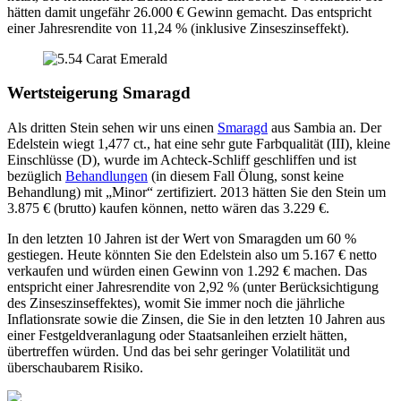
hätten damit ungefähr 26.000 € Gewinn gemacht. Das entspricht
einer Jahresrendite von 11,24 % (inklusive Zinseszinseffekt).
Wertsteigerung Smaragd
Als dritten Stein sehen wir uns einen
Smaragd
aus Sambia an. Der
Edelstein wiegt 1,477 ct., hat eine sehr gute Farbqualität (III), kleine
Einschlüsse (D), wurde im Achteck-Schliff geschliffen und ist
bezüglich
Behandlungen
(in diesem Fall Ölung, sonst keine
Behandlung) mit „Minor“ zertifiziert. 2013 hätten Sie den Stein um
3.875 € (brutto) kaufen können, netto wären das 3.229 €.
In den letzten 10 Jahren ist der Wert von Smaragden um 60 %
gestiegen. Heute könnten Sie den Edelstein also um 5.167 € netto
verkaufen und würden einen Gewinn von 1.292 € machen. Das
entspricht einer Jahresrendite von 2,92 % (unter Berücksichtigung
des Zinseszinseffektes), womit Sie immer noch die jährliche
Inflationsrate sowie die Zinsen, die Sie in den letzten 10 Jahren aus
einer Festgeldveranlagung oder Staatsanleihen erzielt hätten,
übertreffen würden. Und das bei sehr geringer Volatilität und
überschaubarem Risiko.