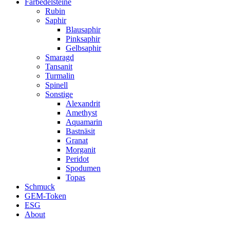
Farbedelsteine
Rubin
Saphir
Blausaphir
Pinksaphir
Gelbsaphir
Smaragd
Tansanit
Turmalin
Spinell
Sonstige
Alexandrit
Amethyst
Aquamarin
Bastnäsit
Granat
Morganit
Peridot
Spodumen
Topas
Schmuck
GEM-Token
ESG
About