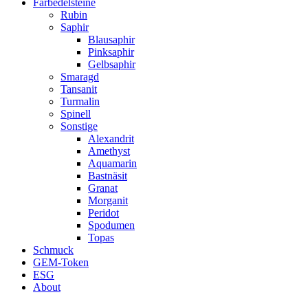
Farbedelsteine
Rubin
Saphir
Blausaphir
Pinksaphir
Gelbsaphir
Smaragd
Tansanit
Turmalin
Spinell
Sonstige
Alexandrit
Amethyst
Aquamarin
Bastnäsit
Granat
Morganit
Peridot
Spodumen
Topas
Schmuck
GEM-Token
ESG
About