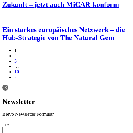
Zukunft – jetzt auch MiCAR-konform
Ein starkes europäisches Netzwerk – die
Hub-Strategie von The Natural Gem
Beitragsnavigation
1
2
3
…
10
»
Newsletter
Brevo Newsletter Formular
Titel