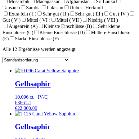
Mosambik
Madagaskar
Afghanistan
Sri Lanka
Tansania
Sambia
Pakistan
Unbek. Herkunft
Extra fein ( I )
Sehr gut ( II )
Sehr gut ( III )
Gut ( IV )
Gut ( V )
Mittel ( VI )
Mittel ( VII )
Niedrig ( VIII )
Augenrein (A)
Kleinste Einschlüsse (B)
Sehr kleine
Einschlüsse (C)
Kleine Einschlüsse (D)
Mittlere Einschlüsse
(E)
Starke Einschlüsse (F)
Alle 12 Ergebnisse werden angezeigt
Gelbsaphir
10,096 ct.
|
IV
/
C
63661-1
€
22.000,00
Gelbsaphir