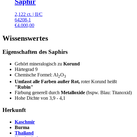
Saphir
2,122 ct.
|
II
/
C
64208-1
€
4.000,00
Wissenswertes
Eigenschaften des Saphirs
Gehört mineralogisch zu
Korund
Härtegrad 9
Chemische Formel: Al
O
2
3
Umfasst alle Farben außer Rot,
roter Korund heißt
"Rubin"
Färbung generell durch
Metalloxide
(bspw. Blau: Titanoxid)
Hohe Dichte von 3,9 - 4,1
Herkunft
Kaschmir
Burma
Thailand