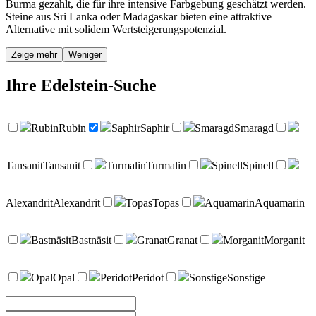
Burma gezahlt, die für ihre intensive Farbgebung geschätzt werden.
Steine aus Sri Lanka oder Madagaskar bieten eine attraktive
Alternative mit solidem Wertsteigerungspotenzial.
Zeige mehr
Weniger
Ihre
Edelstein-Suche
Rubin
Rubin
Saphir
Saphir
Smaragd
Smaragd
Tansanit
Tansanit
Turmalin
Turmalin
Spinell
Spinell
Alexandrit
Alexandrit
Topas
Topas
Aquamarin
Aquamarin
Bastnäsit
Bastnäsit
Granat
Granat
Morganit
Morganit
Opal
Opal
Peridot
Peridot
Sonstige
Sonstige