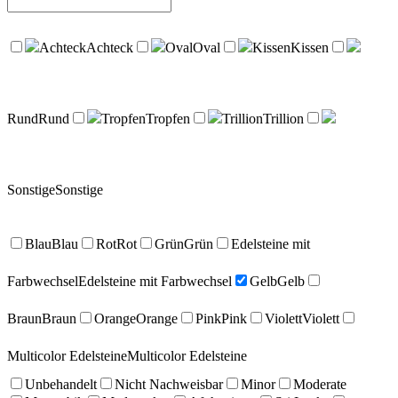
Achteck
Achteck
Oval
Oval
Kissen
Kissen
Rund
Rund
Tropfen
Tropfen
Trillion
Trillion
Sonstige
Sonstige
Blau
Blau
Rot
Rot
Grün
Grün
Edelsteine mit
Farbwechsel
Edelsteine mit Farbwechsel
Gelb
Gelb
Braun
Braun
Orange
Orange
Pink
Pink
Violett
Violett
Multicolor Edelsteine
Multicolor Edelsteine
Unbehandelt
Nicht Nachweisbar
Minor
Moderate