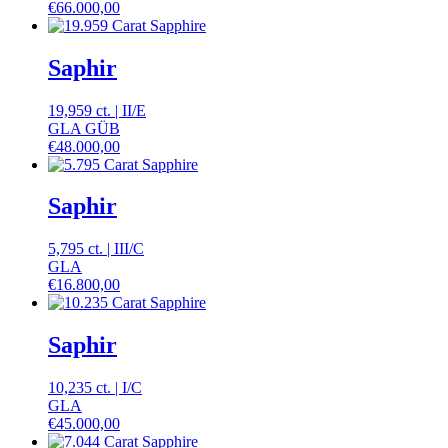
€
66.000,00
Saphir
19,959 ct.
|
II
/
E
GLA GÜB
€
48.000,00
Saphir
5,795 ct.
|
III
/
C
GLA
€
16.800,00
Saphir
10,235 ct.
|
I
/
C
GLA
€
45.000,00