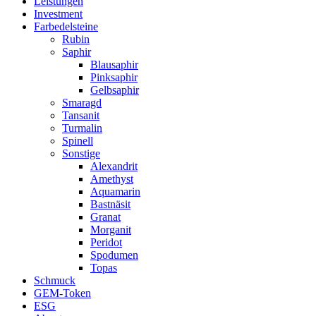
Leistungen
Investment
Farbedelsteine
Rubin
Saphir
Blausaphir
Pinksaphir
Gelbsaphir
Smaragd
Tansanit
Turmalin
Spinell
Sonstige
Alexandrit
Amethyst
Aquamarin
Bastnäsit
Granat
Morganit
Peridot
Spodumen
Topas
Schmuck
GEM-Token
ESG