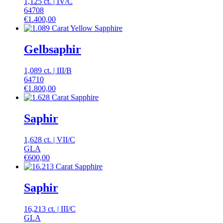
1,125 ct.
|
IV
/
C
64708
€
1.400,00
Gelbsaphir
1,089 ct.
|
III
/
B
64710
€
1.800,00
Saphir
1,628 ct.
|
VII
/
C
GLA
€
600,00
Saphir
16,213 ct.
|
III
/
C
GLA