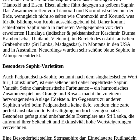
Titanoxid und Eisen. Eisen alleine führt dagegen zu gelbem Saphir.
Das Zusammentreffen von Titanoxid und Korund ist selten auf der
Erde, wenngleich nicht so selten wie Chromoxid und Korund, was
für die Bildung von Rubin ausschlaggebend ist. Daher kommt
schleifbarer Saphir auch in mehreren Weltgegenden vor: dem
erweiterten Himalaya (indischer & pakistanischer Kaschmir, Burma,
Kambodscha, Thailand, Vietnam), im Bereich des ostafrikanischen
Grabenbruchs (Sri Lanka, Madagaskar), in Montana in den USA
und in Australien. Neuerdings wurden sehr schöne blaue Saphire in
Äthiopien entdeckt.
Besondere Saphir-Varietäten
Auch Padparadscha-Saphir, benannt nach dem singhalesischen Wort
für „Lotusblume“, ist eine seltene und daher begehrteste Saphir-
Varietät. Seine charakteristische Farbnuance – ein harmonisches
Zusammenspiel aus Orange und Rosa – macht ihn zu einem
hervorageneden Anlage-Edelstein. Im Gegensatz zu anderen
Saphiren wird beim Padparadscha keine tiefe, sondern eine zarte,
perfekt ausbalancierte Farbsättigung am höchsten geschätzt.
Besonders gefragt sind unbehandelte Exemplare aus Sri Lanka, die
aufgrund ihrer Seltenheit und Exklusivität hohe Wertsteigerungen
verzeichnen.
Eine Besonderheit stellen Sternsaphire dar. Eingelagerte Rutilnadeln