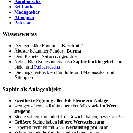
Kambodscha
Sri Lanka
Madagaskar
Äthiopien
Pakistan
Wissenswertes
Der legendäre Fundort:
"Kaschmir"
Ältester bekannter Fundort:
Burma
Dem Planeten
Saturn
zugeordnet
Neben Blau ist besonders
rosa Saphir hochbegehrt
: "hot
pink" und
Padparadscha
Die jüngst entdeckten Fundorte sind Madagaskar und
Äthiopien
Saphir als Anlageobjekt
zweitbeste Eignung aller Edelsteine zur Anlage
weniger selten als Rubin aber ebenfalls
stark im Wert
steigend
Steine sollten zumindest 1 ct Gewicht haben, besser ab 3 ct.
Größere Steine
haben
höhere Wertsteigerung
Experten rechnen mit
6 % Wertanstieg pro Jahr
Schön funkelnde Saphire sind zu bevorzugen