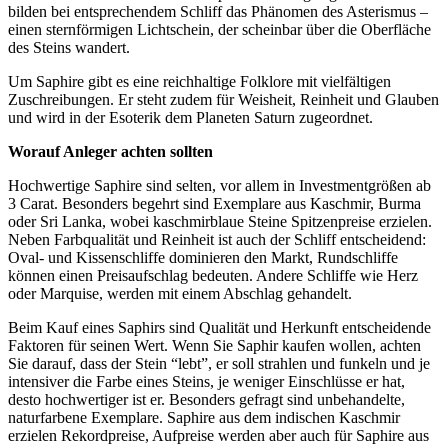
bilden bei entsprechendem Schliff das Phänomen des Asterismus –
einen sternförmigen Lichtschein, der scheinbar über die Oberfläche
des Steins wandert.
Um Saphire gibt es eine reichhaltige Folklore mit vielfältigen
Zuschreibungen. Er steht zudem für Weisheit, Reinheit und Glauben
und wird in der Esoterik dem Planeten Saturn zugeordnet.
Worauf Anleger achten sollten
Hochwertige Saphire sind selten, vor allem in Investmentgrößen ab
3 Carat. Besonders begehrt sind Exemplare aus Kaschmir, Burma
oder Sri Lanka, wobei kaschmirblaue Steine Spitzenpreise erzielen.
Neben Farbqualität und Reinheit ist auch der Schliff entscheidend:
Oval- und Kissenschliffe dominieren den Markt, Rundschliffe
können einen Preisaufschlag bedeuten. Andere Schliffe wie Herz
oder Marquise, werden mit einem Abschlag gehandelt.
Beim Kauf eines Saphirs sind Qualität und Herkunft entscheidende
Faktoren für seinen Wert. Wenn Sie Saphir kaufen wollen, achten
Sie darauf, dass der Stein “lebt”, er soll strahlen und funkeln und je
intensiver die Farbe eines Steins, je weniger Einschlüsse er hat,
desto hochwertiger ist er. Besonders gefragt sind unbehandelte,
naturfarbene Exemplare. Saphire aus dem indischen Kaschmir
erzielen Rekordpreise, Aufpreise werden aber auch für Saphire aus