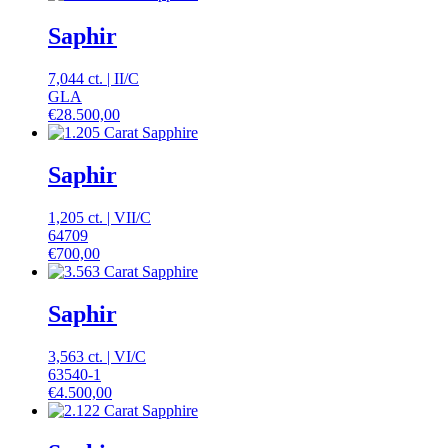
Saphir
7,044 ct.
|
II
/
C
GLA
€
28.500,00
Saphir
1,205 ct.
|
VII
/
C
64709
€
700,00
Saphir
3,563 ct.
|
VI
/
C
63540-1
€
4.500,00