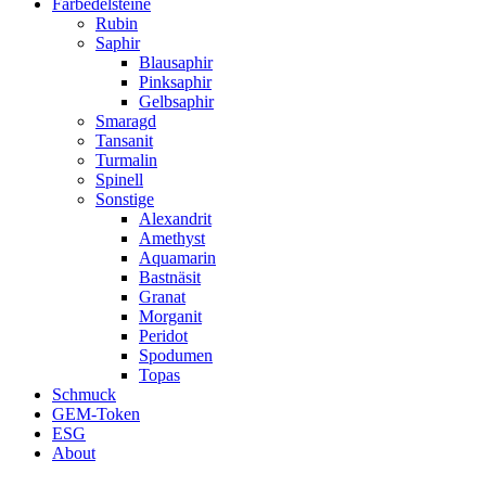
Farbedelsteine
Rubin
Saphir
Blausaphir
Pinksaphir
Gelbsaphir
Smaragd
Tansanit
Turmalin
Spinell
Sonstige
Alexandrit
Amethyst
Aquamarin
Bastnäsit
Granat
Morganit
Peridot
Spodumen
Topas
Schmuck
GEM-Token
ESG
About