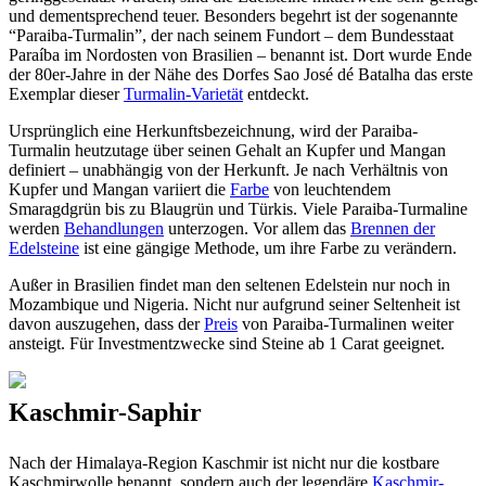
und dementsprechend teuer. Besonders begehrt ist der sogenannte
“Paraiba-Turmalin”, der nach seinem Fundort – dem Bundesstaat
Paraíba im Nordosten von Brasilien – benannt ist. Dort wurde Ende
der 80er-Jahre in der Nähe des Dorfes Sao José dé Batalha das erste
Exemplar dieser
Turmalin-Varietät
entdeckt.
Ursprünglich eine Herkunftsbezeichnung, wird der Paraiba-
Turmalin heutzutage über seinen Gehalt an Kupfer und Mangan
definiert – unabhängig von der Herkunft. Je nach Verhältnis von
Kupfer und Mangan variiert die
Farbe
von leuchtendem
Smaragdgrün bis zu Blaugrün und Türkis. Viele Paraiba-Turmaline
werden
Behandlungen
unterzogen. Vor allem das
Brennen der
Edelsteine
ist eine gängige Methode, um ihre Farbe zu verändern.
Außer in Brasilien findet man den seltenen Edelstein nur noch in
Mozambique und Nigeria. Nicht nur aufgrund seiner Seltenheit ist
davon auszugehen, dass der
Preis
von Paraiba-Turmalinen weiter
ansteigt. Für Investmentzwecke sind Steine ab 1 Carat geeignet.
Kaschmir-Saphir
Nach der Himalaya-Region Kaschmir ist nicht nur die kostbare
Kaschmirwolle benannt, sondern auch der legendäre
Kaschmir-