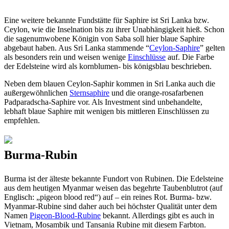
Eine weitere bekannte Fundstätte für Saphire ist Sri Lanka bzw.
Ceylon, wie die Inselnation bis zu ihrer Unabhängigkeit hieß. Schon
die sagenumwobene Königin von Saba soll hier blaue Saphire
abgebaut haben. Aus Sri Lanka stammende “
Ceylon-Saphire
” gelten
als besonders rein und weisen wenige
Einschlüsse
auf. Die Farbe
der Edelsteine wird als kornblumen- bis königsblau beschrieben.
Neben dem blauen Ceylon-Saphir kommen in Sri Lanka auch die
außergewöhnlichen
Sternsaphire
und die orange-rosafarbenen
Padparadscha-Saphire vor. Als Investment sind unbehandelte,
lebhaft blaue Saphire mit wenigen bis mittleren Einschlüssen zu
empfehlen.
Burma-Rubin
Burma ist der älteste bekannte Fundort von Rubinen. Die Edelsteine
aus dem heutigen Myanmar weisen das begehrte Taubenblutrot (auf
Englisch: „pigeon blood red“) auf – ein reines Rot. Burma- bzw.
Myanmar-Rubine sind daher auch bei höchster Qualität unter dem
Namen
Pigeon-Blood-Rubine
bekannt. Allerdings gibt es auch in
Vietnam, Mosambik und Tansania Rubine mit diesem Farbton.