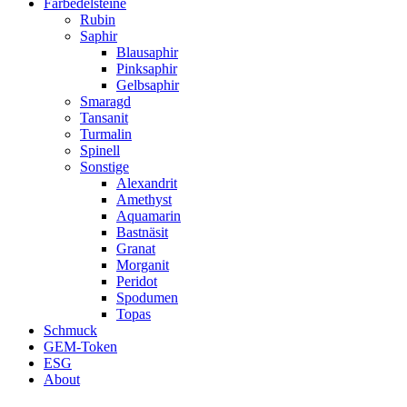
Farbedelsteine
Rubin
Saphir
Blausaphir
Pinksaphir
Gelbsaphir
Smaragd
Tansanit
Turmalin
Spinell
Sonstige
Alexandrit
Amethyst
Aquamarin
Bastnäsit
Granat
Morganit
Peridot
Spodumen
Topas
Schmuck
GEM-Token
ESG
About