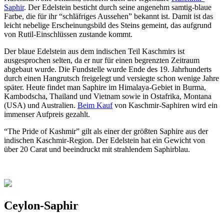
Saphir
. Der Edelstein besticht durch seine angenehm samtig-blaue
Farbe, die für ihr “schläfriges Aussehen” bekannt ist. Damit ist das
leicht nebelige Erscheinungsbild des Steins gemeint, das aufgrund
von Rutil-Einschlüssen zustande kommt.
Der blaue Edelstein aus dem indischen Teil Kaschmirs ist
ausgesprochen selten, da er nur für einen begrenzten Zeitraum
abgebaut wurde. Die Fundstelle wurde Ende des 19. Jahrhunderts
durch einen Hangrutsch freigelegt und versiegte schon wenige Jahre
später. Heute findet man Saphire im Himalaya-Gebiet in Burma,
Kambodscha, Thailand und Vietnam sowie in Ostafrika, Montana
(USA) und Australien.
Beim Kauf
von Kaschmir-Saphiren wird ein
immenser Aufpreis gezahlt.
“The Pride of Kashmir” gilt als einer der größten Saphire aus der
indischen Kaschmir-Region. Der Edelstein hat ein Gewicht von
über 20 Carat und beeindruckt mit strahlendem Saphirblau.
Ceylon-Saphir