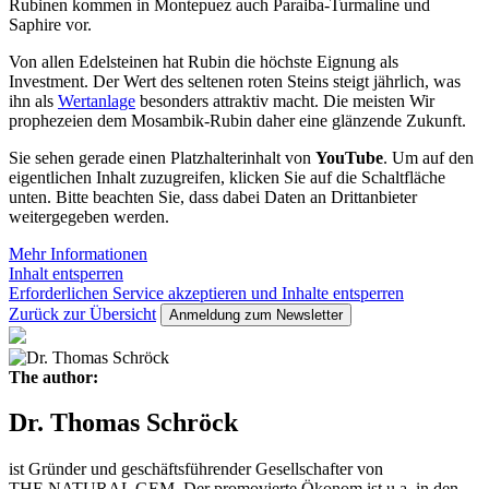
Rubinen kommen in Montepuez auch Paraiba-Turmaline und
Saphire vor.
Von allen Edelsteinen hat Rubin die höchste Eignung als
Investment. Der Wert des seltenen roten Steins steigt jährlich, was
ihn als
Wertanlage
besonders attraktiv macht. Die meisten Wir
prophezeien dem Mosambik-Rubin daher eine glänzende Zukunft.
Sie sehen gerade einen Platzhalterinhalt von
YouTube
. Um auf den
eigentlichen Inhalt zuzugreifen, klicken Sie auf die Schaltfläche
unten. Bitte beachten Sie, dass dabei Daten an Drittanbieter
weitergegeben werden.
Mehr Informationen
Inhalt entsperren
Erforderlichen Service akzeptieren und Inhalte entsperren
Zurück zur Übersicht
Anmeldung zum Newsletter
The author:
Dr. Thomas Schröck
ist Gründer und geschäftsführender Gesellschafter von
THE NATURAL GEM. Der promovierte Ökonom ist u.a. in den