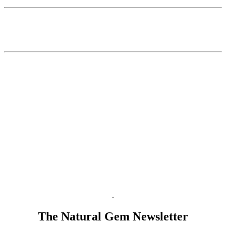
The Natural Gem ist Ihr Edelsteinhändler im Herzen von Wien. Als
Fachhändler und Marktführer für naturfarbene, unbehandelte
Edelsteine sind wir Ihr Partner für Investments in Edelsteine.
Versandinformation
Zahlungsabwicklung
Widerrufsbelehrung
AGB
B2B AGB
Datenschutzinformation
Impressum
.
The Natural Gem Newsletter