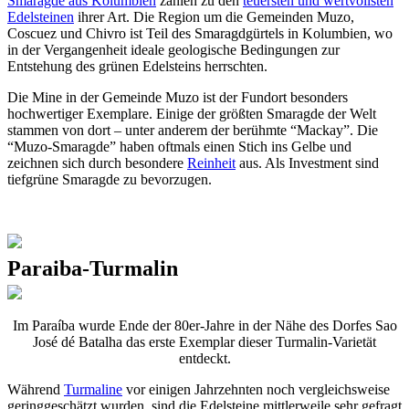
Smaragde aus Kolumbien
zählen zu den
teuersten und wertvollsten
Edelsteinen
ihrer Art. Die Region um die Gemeinden Muzo,
Coscuez und Chivro ist Teil des Smaragdgürtels in Kolumbien, wo
in der Vergangenheit ideale geologische Bedingungen zur
Entstehung des grünen Edelsteins herrschten.
Die Mine in der Gemeinde Muzo ist der Fundort besonders
hochwertiger Exemplare. Einige der größten Smaragde der Welt
stammen von dort – unter anderem der berühmte “Mackay”. Die
“Muzo-Smaragde” haben oftmals einen Stich ins Gelbe und
zeichnen sich durch besondere
Reinheit
aus. Als Investment sind
tiefgrüne Smaragde zu bevorzugen.
Paraiba-Turmalin
Im Paraíba wurde Ende der 80er-Jahre in der Nähe des Dorfes Sao
José dé Batalha das erste Exemplar dieser Turmalin-Varietät
entdeckt.
Während
Turmaline
vor einigen Jahrzehnten noch vergleichsweise
geringgeschätzt wurden, sind die Edelsteine mittlerweile sehr gefragt