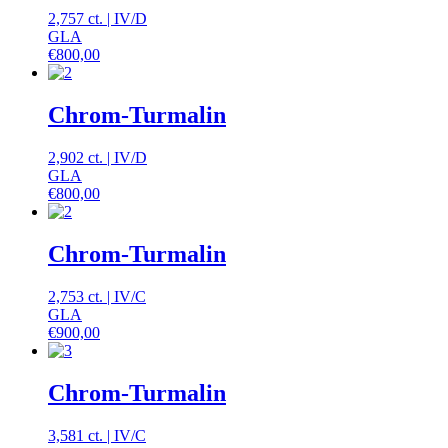
2,757 ct.
|
IV
/
D
GLA
€
800,00
Chrom-Turmalin
2,902 ct.
|
IV
/
D
GLA
€
800,00
Chrom-Turmalin
2,753 ct.
|
IV
/
C
GLA
€
900,00
Chrom-Turmalin
3,581 ct.
|
IV
/
C