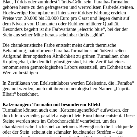
Blau, Türkis oder zumindest Türkis-Grün sein. Paraiba-Turmaline
gehören heute zu den gefragtesten und wertvollsten Farbedelsteinen.
Hochwertige Exemplare mit intensiver türkiser Färbung erzielen
Preise von 20.000 bis 30.000 Euro pro Carat und liegen damit auf
dem Niveau von Diamanten oder Rubinen mittlerer Qualität.
Besonders begehrt ist die Farbvariante „electric blue“, bei der der
Stein aus seiner Mitte heraus scheinbar türkis „glüht“.
Die charakteristische Farbe entsteht meist durch thermische
Behandlung, naturfarbene Paraiba-Turmaline sind äußerst selten.
Aufgrund ihrer optischen Ähnlichkeit zu grünen Turmalinen ohne
Kupfergehalt, die deutlich günstiger sind, ist ein Zertifikat eines
renommierten gemmologischen Labors essenziell, um Echtheit und
Wert zu bestätigen.
In Zertifikaten von Edelsteinlabors werden Edelsteine, die „Paraiba“
genannt werden, auch mit ihrem mineralogischen Namen „Cuprit-
Elbait“ bezeichnet.
Katzenaugen: Turmalin mit besonderem Effekt
Turmaline können auch eine „Katzenaugeneffekt“ aufweisen, der
durch fein verteilte, parallel ausgerichtete Einschlüsse entsteht. Diese
Steine werden stets im Cabochonschliff verarbeitet, um das
charakteristische Lichtspiel zu betonen: Bewegt sich die Lichtquelle
oder der Stein, scheint ein schmaler, leuchtender Streifen – das