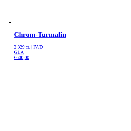
Chrom-Turmalin
2,329 ct.
|
IV
/
D
GLA
€
600,00