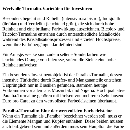
Wertvolle Turmalin-Varietäten für Investoren
Besonders begehrt sind Rubellit (intensiv rosa bis rot), Indigolith
(tiefblau) und Verdelith (leuchtend grün), die sich durch hohe
Reinheit und eine brillante Farbwirkung auszeichnen. Bicolor- und
Tricolor-Turmaline entstehen durch unterschiedliche Metalloxide
während des Kristallisationsprozesses und erzielen Höchstpreise,
wenn ihre Farbübergänge klar definiert sind.
Für Anlegezwecke sind zudem seltene Sonderfarben wie
leuchtendes Orange von Interesse, sofern die Steine eine hohe
Reinheit aufweisen.
Ein besonderes Investmentobjekt ist der Paraiba-Turmalin, dessen
intensive Türkistöne durch Kupfer- und Mangananteile entstehen.
Ursprünglich nur in Brasilien gefunden, stammen heutige
Vorkommen vor allem aus Mosambik und Nigeria. Hochqualitative
Paraiba-Turmaline gehören mit Preisen von mehreren Zehntausend
Euro pro Carat zu den wertvollsten Farbedelsteinen überhaupt.
Paraiba-Turmalin: Eine der wertvollsten Farbedelsteine
Wenn ein Turmalin als „Paraiba“ bezeichnet werden soll, muss er
die Elemente Mangan und Kupfer enthalten. Diese beiden müssen
auch farbgebend sein und außerdem muss sein Hauptton die Farbe