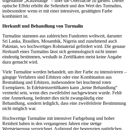
sogenannte „Katzenauge“ – über die Oberfläche zu gleiten. Dieser
optische Effekt erhöht die Seltenheit und den Wert des Turmalins,
insbesondere wenn er mit einer intensiven, gesättigten Farbe
kombiniert ist.
Herkunft und Behandlung von Turmalin
Turmaline stammen aus zahlreichen Fundorten weltweit, darunter
Sri Lanka, Brasilien, Mosambik, Nigeria und zunehmend auch
Pakistan, wo hochwertiges Rohmaterial gefördert wird. Die genaue
Herkunft eines Turmalins lässt sich gemmologisch nicht immer
eindeutig bestimmen, weshalb in Zertifikaten meist keine Angabe
dazu gemacht wird.
Viele Turmaline werden behandelt, um ihre Farbe zu intensivieren –
gängige Verfahren sind Erhitzen oder eine Kombination aus
Bestrahlung und Erhitzen, insbesondere bei leuchtend roten
Exemplaren. In Edelsteinzertifikaten kann „keine Behandlung“
vermerkt sein, wenn dies zweifelsfrei nachgewiesen wurde. Fehlt
eine Anmerkung, bedeutet dies nicht zwangsläufig eine
Behandlung, sondern lediglich, dass eine zweifelsfreie Bestimmung
nicht möglich war.
Hochwertige Turmaline mit intensiver Farbgebung und hoher
Reinheit haben in den vergangenen Jahren eine stetige
Wertsteigerung verzeichnet. Aufgrund der begrenzten natürlichen