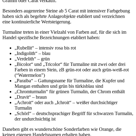
Gramm oder Carat verkauft.
Besonders augenreine Steine ab 5 Carat mit intensiver Farbgebung
haben sich als begehrte Anlageobjekte etabliert und verzeichnen
eine kontinuierliche Wertsteigerung.
Turmaline treten in einer Vielzahl von Farben auf, für die sich im
Handel spezifische Bezeichnungen etabliert haben:
„Rubellit“ – intensiv rosa bis rot
„Indigolith“ – blau
„Verdelith“ – grün
„Bicolor“ und „Tricolor“ für Turmaline mit zwei oder drei
Farben in einem Stein, zB grün-rot oder auch grün-weiß-rot
(“Watermelon”)
„Paraiba“ – Gattungsname für Turmaline, die Kupfer und
Mangan enthalten und grün bis türkisblau sind
„Chromturmalin“ für grünen Turmalin, der Chrom enthält
„Dravit“ – braun
„Achroit“ oder auch „Ichroit“ – weißer durchsichtiger
Turmalin
„Schörl“ – deutschsprachiger Begriff für schwarzen Turmalin,
der undurchsichtig ist
Daneben gibt es wunderschöne Sonderfarben wie Orange, die
keinen eigenen Handelsnamen erhalten haben.