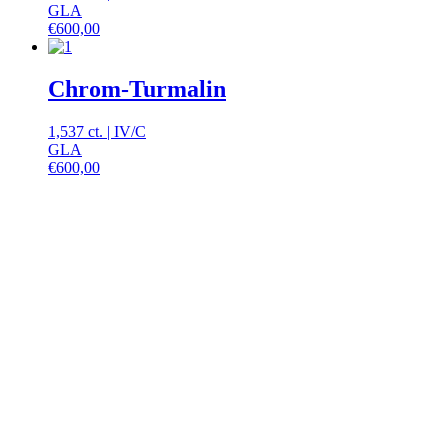
GLA
€
600,00
Chrom-Turmalin
1,537 ct.
|
IV
/
C
GLA
€
600,00