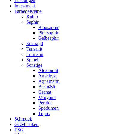
Leistungen
Investment
Farbedelsteine
Rubin
Saphir
Blausaphir
Pinksaphir
Gelbsaphir
Smaragd
Tansanit
Turmalin
Spinell
Sonstige
Alexandrit
Amethyst
Aquamarin
Bastnäsit
Granat
Morganit
Peridot
Spodumen
Topas
Schmuck
GEM-Token
ESG