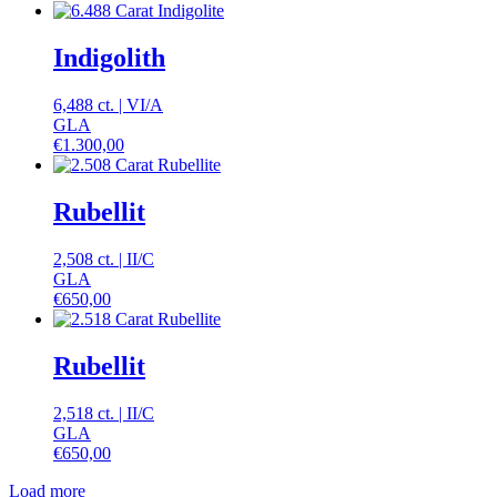
Indigolith
6,488 ct.
|
VI
/
A
GLA
€
1.300,00
Rubellit
2,508 ct.
|
II
/
C
GLA
€
650,00
Rubellit
2,518 ct.
|
II
/
C
GLA
€
650,00
Load more