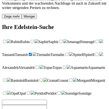
Vorkommen und der wachsenden Nachfrage ist auch in Zukunft mit
weiter steigenden Preisen zu rechnen.
Zeige mehr
Weniger
Ihre
Edelstein-Suche
Rubin
Rubin
Saphir
Saphir
Smaragd
Smaragd
Tansanit
Tansanit
Turmalin
Turmalin
Spinell
Spinell
Alexandrit
Alexandrit
Topas
Topas
Aquamarin
Aquamarin
Bastnäsit
Bastnäsit
Granat
Granat
Morganit
Morganit
Opal
Opal
Peridot
Peridot
Sonstige
Sonstige