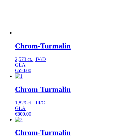
Chrom-Turmalin
2,573 ct.
|
IV
/
D
GLA
€
650,00
Chrom-Turmalin
1,829 ct.
|
III
/
C
GLA
€
800,00
Chrom-Turmalin