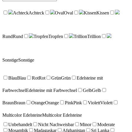
Achteck
Achteck
Oval
Oval
Kissen
Kissen
Rund
Rund
Tropfen
Tropfen
Trillion
Trillion
Sonstige
Sonstige
Blau
Blau
Rot
Rot
Grün
Grün
Edelsteine mit
Farbwechsel
Edelsteine mit Farbwechsel
Gelb
Gelb
Braun
Braun
Orange
Orange
Pink
Pink
Violett
Violett
Multicolor Edelsteine
Multicolor Edelsteine
Unbehandelt
Nicht Nachweisbar
Minor
Moderate
Mosambik
Madagaskar
Afghanistan
Sri Lanka