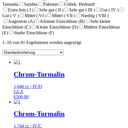
Tansania
Sambia
Pakistan
Unbek. Herkunft
Extra fein ( I )
Sehr gut ( II )
Sehr gut ( III )
Gut ( IV )
Gut ( V )
Mittel ( VI )
Mittel ( VII )
Niedrig ( VIII )
Augenrein (A)
Kleinste Einschlüsse (B)
Sehr kleine
Einschlüsse (C)
Kleine Einschlüsse (D)
Mittlere Einschlüsse
(E)
Starke Einschlüsse (F)
1–16 von 81 Ergebnissen werden angezeigt
Chrom-Turmalin
1,846 ct.
|
IV
/
D
GLA
€
500,00
Chrom-Turmalin
1,744 ct.
|
IV
/
C