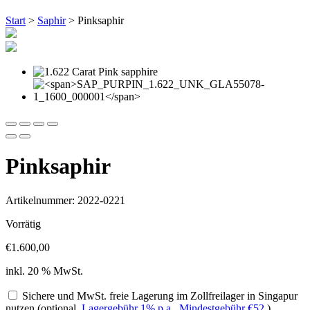
Start
>
Saphir
> Pinksaphir
Pinksaphir
Artikelnummer: 2022-0221
Vorrätig
€
1.600,00
inkl. 20 % MwSt.
Sichere und MwSt. freie Lagerung im Zollfreilager in Singapur
nutzen (optional,
Lagergebühr 1% p.a., Mindestgebühr
€
52
)