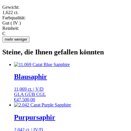
Gewicht:
1,622 ct.
Farbqualität:
Gut ( IV )
Reinheit:
C
mehr
weniger
Steine, die Ihnen gefallen könnten
Blausaphir
11,069 ct.
|
V
/
D
GLA GÜB CGL
€
47.500,00
Purpursaphir
2,042 ct.
|
IV
/
D