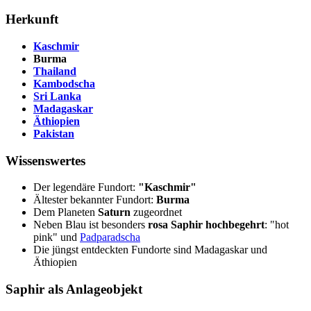
Herkunft
Kaschmir
Burma
Thailand
Kambodscha
Sri Lanka
Madagaskar
Äthiopien
Pakistan
Wissenswertes
Der legendäre Fundort:
"Kaschmir"
Ältester bekannter Fundort:
Burma
Dem Planeten
Saturn
zugeordnet
Neben Blau ist besonders
rosa Saphir hochbegehrt
: "hot
pink" und
Padparadscha
Die jüngst entdeckten Fundorte sind Madagaskar und
Äthiopien
Saphir als Anlageobjekt