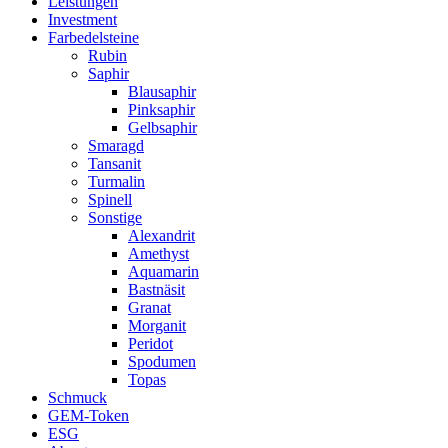
Leistungen
Investment
Farbedelsteine
Rubin
Saphir
Blausaphir
Pinksaphir
Gelbsaphir
Smaragd
Tansanit
Turmalin
Spinell
Sonstige
Alexandrit
Amethyst
Aquamarin
Bastnäsit
Granat
Morganit
Peridot
Spodumen
Topas
Schmuck
GEM-Token
ESG