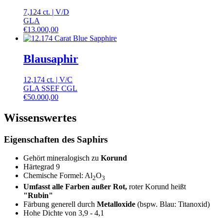
7,124 ct.
|
V
/
D
GLA
€
13.000,00
Blausaphir
12,174 ct.
|
V
/
C
GLA SSEF CGL
€
50.000,00
Wissenswertes
Eigenschaften des Saphirs
Gehört mineralogisch zu
Korund
Härtegrad 9
Chemische Formel: Al
O
2
3
Umfasst alle Farben außer Rot,
roter Korund heißt
"Rubin"
Färbung generell durch
Metalloxide
(bspw. Blau: Titanoxid)
Hohe Dichte von 3,9 - 4,1