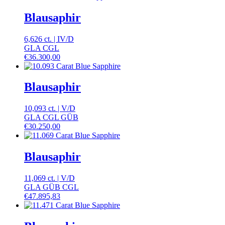
Blausaphir
6,626 ct.
|
IV
/
D
GLA CGL
€
36.300,00
Blausaphir
10,093 ct.
|
V
/
D
GLA CGL GÜB
€
30.250,00
Blausaphir
11,069 ct.
|
V
/
D
GLA GÜB CGL
€
47.895,83