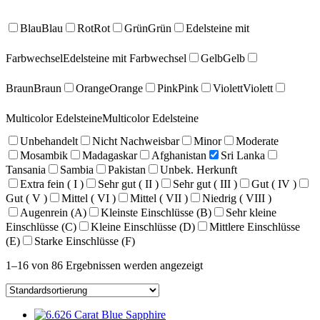
Blau
Blau
Rot
Rot
Grün
Grün
Edelsteine mit
Farbwechsel
Edelsteine mit Farbwechsel
Gelb
Gelb
Braun
Braun
Orange
Orange
Pink
Pink
Violett
Violett
Multicolor Edelsteine
Multicolor Edelsteine
Unbehandelt
Nicht Nachweisbar
Minor
Moderate
Mosambik
Madagaskar
Afghanistan
Sri Lanka
Tansania
Sambia
Pakistan
Unbek. Herkunft
Extra fein ( I )
Sehr gut ( II )
Sehr gut ( III )
Gut ( IV )
Gut ( V )
Mittel ( VI )
Mittel ( VII )
Niedrig ( VIII )
Augenrein (A)
Kleinste Einschlüsse (B)
Sehr kleine
Einschlüsse (C)
Kleine Einschlüsse (D)
Mittlere Einschlüsse
(E)
Starke Einschlüsse (F)
1–16 von 86 Ergebnissen werden angezeigt