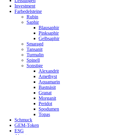
Leistungen
Investment
Farbedelsteine
Rubin
Saphir
Blausaphir
Pinksaphir
Gelbsaphir
Smaragd
Tansanit
Turmalin
Spinell
Sonstige
Alexandrit
Amethyst
Aquamarin
Bastnäsit
Granat
Morganit
Peridot
Spodumen
Topas
Schmuck
GEM-Token
ESG