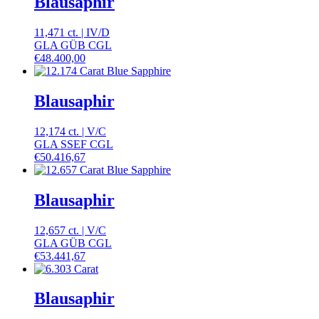
Blausaphir
11,471 ct.
|
IV
/
D
GLA GÜB CGL
€
48.400,00
Blausaphir
12,174 ct.
|
V
/
C
GLA SSEF CGL
€
50.416,67
Blausaphir
12,657 ct.
|
V
/
C
GLA GÜB CGL
€
53.441,67
Blausaphir