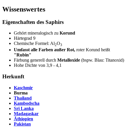
Wissenswertes
Eigenschaften des Saphirs
Gehört mineralogisch zu
Korund
Härtegrad 9
Chemische Formel: Al
O
2
3
Umfasst alle Farben außer Rot,
roter Korund heißt
"Rubin"
Färbung generell durch
Metalloxide
(bspw. Blau: Titanoxid)
Hohe Dichte von 3,9 - 4,1
Herkunft
Kaschmir
Burma
Thailand
Kambodscha
Sri Lanka
Madagaskar
Äthiopien
Pakistan