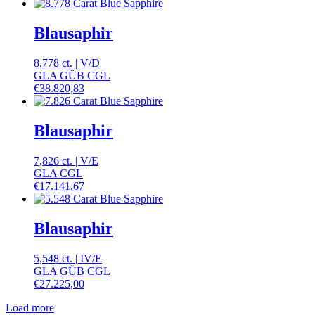
Blausaphir
8,778 ct.
|
V
/
D
GLA GÜB CGL
€
38.820,83
Blausaphir
7,826 ct.
|
V
/
E
GLA CGL
€
17.141,67
Blausaphir
5,548 ct.
|
IV
/
E
GLA GÜB CGL
€
27.225,00
Load more