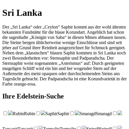
Sri Lanka
Der „Sri Lanka“ oder „Ceylon“ Saphir kommt aus der wohl ältesten
bekannten Fundstätte für die blaue Korundart. Angeblich hat schon
die sagenhafte „Königin von Saba“ in diesen Minen abbauen lassen.
Die Steine bergen üblicherweise wenige Einschlüsse und sind seit
jeher auf Grund ihrer Reinheit ausgezeichnet für Schmuck geeignet.
Neben dem „klassischen“ blauen Saphir kommen in Sri Lanka noch
zwei Besonderheiten vor: Sternsaphir und Padparadscha. Der
Sternsaphir weist sogenannten „Asterismus“ auf: Durch geeigneten
mugeligen Schliff wird ein hin und her wogender Stern auf der
Außenseite des meist opaquen oder durchscheinenden Steins ans
Tageslicht gebracht. Der Padparadscha ist eine Korundvarietät in der
Farbe orange-rosa.
Ihre
Edelstein-Suche
Rubin
Rubin
Saphir
Saphir
Smaragd
Smaragd
Tansanit
Tansanit
Turmalin
Turmalin
Spinell
Spinell