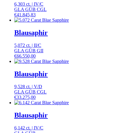
6,303 ct.
|
IV
/
C
GLA GÜB CGL
€
41.845,83
Blausaphir
5,072 ct.
|
II
/
C
GLA GÜB GII
€
66.550,00
Blausaphir
9,528 ct.
|
V
/
D
GLA GÜB CGL
€
33.275,00
Blausaphir
6,142 ct.
|
IV
/
C