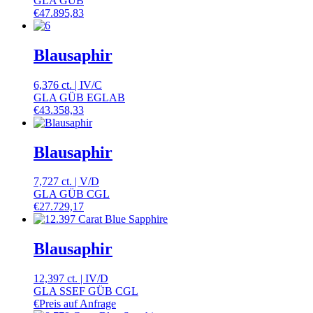
GLA GÜB
€
47.895,83
Blausaphir
6,376 ct.
|
IV
/
C
GLA GÜB EGLAB
€
43.358,33
Blausaphir
7,727 ct.
|
V
/
D
GLA GÜB CGL
€
27.729,17
Blausaphir
12,397 ct.
|
IV
/
D
GLA SSEF GÜB CGL
€
Preis auf Anfrage