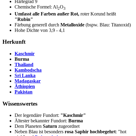
Härtegrad 9
Chemische Formel: Al
O
2
3
Umfasst alle Farben außer Rot,
roter Korund heißt
"Rubin"
Färbung generell durch
Metalloxide
(bspw. Blau: Titanoxid)
Hohe Dichte von 3,9 - 4,1
Herkunft
Kaschmir
Burma
Thailand
Kambodscha
Sri Lanka
Madagaskar
Äthiopien
Pakistan
Wissenswertes
Der legendäre Fundort:
"Kaschmir"
Ältester bekannter Fundort:
Burma
Dem Planeten
Saturn
zugeordnet
Neben Blau ist besonders
rosa Saphir hochbegehrt
: "hot