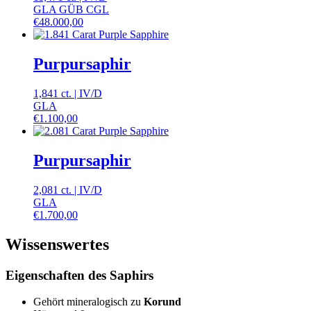
GLA GÜB CGL
€
48.000,00
Purpursaphir
1,841 ct.
|
IV
/
D
GLA
€
1.100,00
Purpursaphir
2,081 ct.
|
IV
/
D
GLA
€
1.700,00
Wissenswertes
Eigenschaften des Saphirs
Gehört mineralogisch zu
Korund