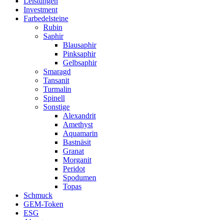
Leistungen
Investment
Farbedelsteine
Rubin
Saphir
Blausaphir
Pinksaphir
Gelbsaphir
Smaragd
Tansanit
Turmalin
Spinell
Sonstige
Alexandrit
Amethyst
Aquamarin
Bastnäsit
Granat
Morganit
Peridot
Spodumen
Topas
Schmuck
GEM-Token
ESG