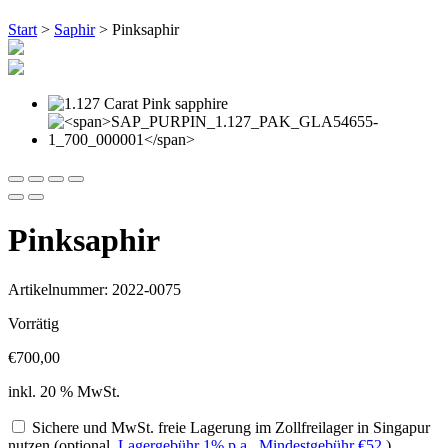
Start
>
Saphir
> Pinksaphir
Pinksaphir
Artikelnummer: 2022-0075
Vorrätig
€
700,00
inkl. 20 % MwSt.
Sichere und MwSt. freie Lagerung im Zollfreilager in Singapur
nutzen (optional,
Lagergebühr 1% p.a., Mindestgebühr
€
52
)