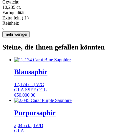
Gewicht:
10,235 ct.
Farbqualität:
Extra fein ( I )
Reinheit:
C
mehr
weniger
Steine, die Ihnen gefallen könnten
Blausaphir
12,174 ct.
|
V
/
C
GLA SSEF CGL
€
50.000,00
Purpursaphir
2,045 ct.
|
IV
/
D
GLA