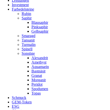
Leistungen
Investment
Farbedelsteine
Rubin
Saphir
Blausaphir
Pinksaphir
Gelbsaphir
Smaragd
Tansanit
Turmalin
Spinell
Sonstige
Alexandrit
Amethyst
Aquamarin
Bastnäsit
Granat
Morganit
Peridot
Spodumen
Topas
Schmuck
GEM-Token
ESG