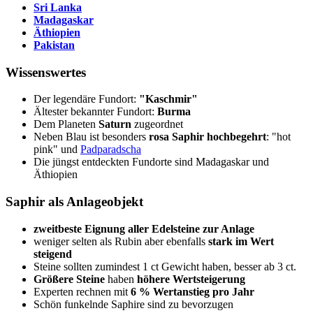
Sri Lanka
Madagaskar
Äthiopien
Pakistan
Wissenswertes
Der legendäre Fundort:
"Kaschmir"
Ältester bekannter Fundort:
Burma
Dem Planeten
Saturn
zugeordnet
Neben Blau ist besonders
rosa Saphir hochbegehrt
: "hot
pink" und
Padparadscha
Die jüngst entdeckten Fundorte sind Madagaskar und
Äthiopien
Saphir als Anlageobjekt
zweitbeste Eignung aller Edelsteine zur Anlage
weniger selten als Rubin aber ebenfalls
stark im Wert
steigend
Steine sollten zumindest 1 ct Gewicht haben, besser ab 3 ct.
Größere Steine
haben
höhere Wertsteigerung
Experten rechnen mit
6 % Wertanstieg pro Jahr
Schön funkelnde Saphire sind zu bevorzugen