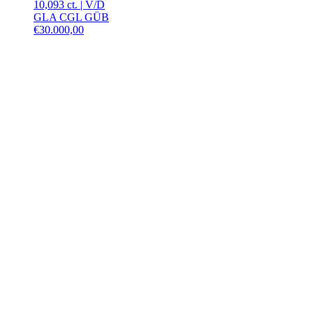
10,093 ct.
|
V
/
D
GLA CGL GÜB
€
30.000,00