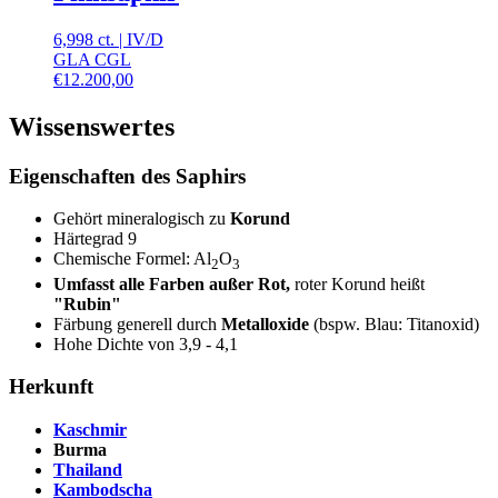
6,998 ct.
|
IV
/
D
GLA CGL
€
12.200,00
Wissenswertes
Eigenschaften des Saphirs
Gehört mineralogisch zu
Korund
Härtegrad 9
Chemische Formel: Al
O
2
3
Umfasst alle Farben außer Rot,
roter Korund heißt
"Rubin"
Färbung generell durch
Metalloxide
(bspw. Blau: Titanoxid)
Hohe Dichte von 3,9 - 4,1
Herkunft
Kaschmir
Burma
Thailand
Kambodscha