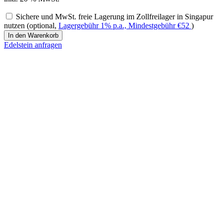
Sichere und MwSt. freie Lagerung im Zollfreilager in Singapur
nutzen (optional,
Lagergebühr 1% p.a., Mindestgebühr
€
52
)
Saphir
In den Warenkorb
Menge
Edelstein anfragen