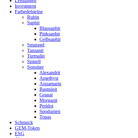
Leistungen
Investment
Farbedelsteine
Rubin
Saphir
Blausaphir
Pinksaphir
Gelbsaphir
Smaragd
Tansanit
Turmalin
Spinell
Sonstige
Alexandrit
Amethyst
Aquamarin
Bastnäsit
Granat
Morganit
Peridot
Spodumen
Topas
Schmuck
GEM-Token
ESG