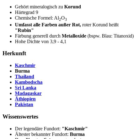
Gehört mineralogisch zu
Korund
Härtegrad 9
Chemische Formel: Al
O
2
3
Umfasst alle Farben außer Rot,
roter Korund heißt
"Rubin"
Färbung generell durch
Metalloxide
(bspw. Blau: Titanoxid)
Hohe Dichte von 3,9 - 4,1
Herkunft
Kaschmir
Burma
Thailand
Kambodscha
Sri Lanka
Madagaskar
Äthiopien
Pakistan
Wissenswertes
Der legendäre Fundort:
"Kaschmir"
Ältester bekannter Fundort:
Burma