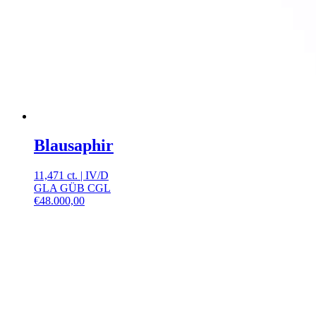
Blausaphir
11,471 ct.
|
IV
/
D
GLA GÜB CGL
€
48.000,00