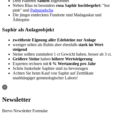
Dem Planeten
Saturn
zugeordnet
Neben Blau ist besonders
rosa Saphir hochbegehrt
: "hot
pink" und
Padparadscha
Die jüngst entdeckten Fundorte sind Madagaskar und
Äthiopien
Saphir als Anlageobjekt
zweitbeste Eignung aller Edelsteine zur Anlage
weniger selten als Rubin aber ebenfalls
stark im Wert
steigend
Steine sollten zumindest 1 ct Gewicht haben, besser ab 3 ct.
Größere Steine
haben
höhere Wertsteigerung
Experten rechnen mit
6 % Wertanstieg pro Jahr
Schön funkelnde Saphire sind zu bevorzugen
Achten Sie beim Kauf von Saphir auf Zertifikate
unabhängiger gemmologischer Labors!
Newsletter
Brevo Newsletter Formular