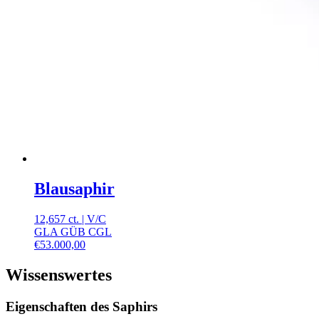
Blausaphir
12,657 ct.
|
V
/
C
GLA GÜB CGL
€
53.000,00
Wissenswertes
Eigenschaften des Saphirs