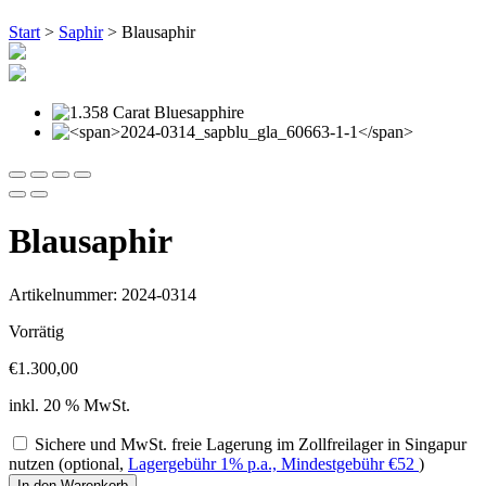
Start
>
Saphir
> Blausaphir
Blausaphir
Artikelnummer: 2024-0314
Vorrätig
€
1.300,00
inkl. 20 % MwSt.
Sichere und MwSt. freie Lagerung im Zollfreilager in Singapur
nutzen (optional,
Lagergebühr 1% p.a., Mindestgebühr
€
52
)
Blausaphir
In den Warenkorb