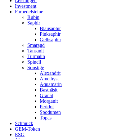
Leistungen
Investment
Farbedelsteine
Rubin
Saphir
Blausaphir
Pinksaphir
Gelbsaphir
Smaragd
Tansanit
Turmalin
Spinell
Sonstige
Alexandrit
Amethyst
Aquamarin
Bastnäsit
Granat
Morganit
Peridot
Spodumen
Topas
Schmuck
GEM-Token
ESG