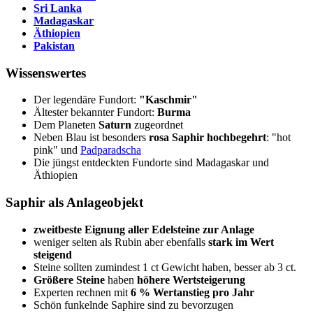
Sri Lanka
Madagaskar
Äthiopien
Pakistan
Wissenswertes
Der legendäre Fundort:
"Kaschmir"
Ältester bekannter Fundort:
Burma
Dem Planeten
Saturn
zugeordnet
Neben Blau ist besonders
rosa Saphir hochbegehrt
: "hot
pink" und
Padparadscha
Die jüngst entdeckten Fundorte sind Madagaskar und
Äthiopien
Saphir als Anlageobjekt
zweitbeste Eignung aller Edelsteine zur Anlage
weniger selten als Rubin aber ebenfalls
stark im Wert
steigend
Steine sollten zumindest 1 ct Gewicht haben, besser ab 3 ct.
Größere Steine
haben
höhere Wertsteigerung
Experten rechnen mit
6 % Wertanstieg pro Jahr
Schön funkelnde Saphire sind zu bevorzugen