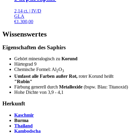
2,14 ct.
|
IV
/
D
GLA
€
1.300,00
Wissenswertes
Eigenschaften des Saphirs
Gehört mineralogisch zu
Korund
Härtegrad 9
Chemische Formel: Al
O
2
3
Umfasst alle Farben außer Rot,
roter Korund heißt
"Rubin"
Färbung generell durch
Metalloxide
(bspw. Blau: Titanoxid)
Hohe Dichte von 3,9 - 4,1
Herkunft
Kaschmir
Burma
Thailand
Kambodscha