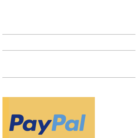
Anmeldung zum Newsletter
Edelsteine A-Z
Kundenstimmen
Karriere
Affiliate Login
53 reviews
The Natural Gem ist Ihr Edelsteinhändler im Herzen von Wien. Als
Fachhändler und Marktführer für naturfarbene, unbehandelte
Edelsteine sind wir Ihr Partner für Investments in Edelsteine.