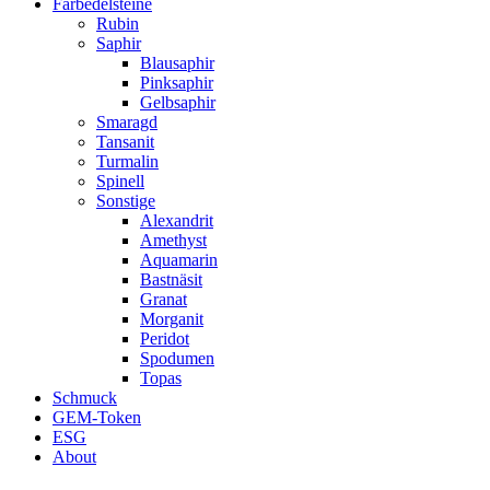
Farbedelsteine
Rubin
Saphir
Blausaphir
Pinksaphir
Gelbsaphir
Smaragd
Tansanit
Turmalin
Spinell
Sonstige
Alexandrit
Amethyst
Aquamarin
Bastnäsit
Granat
Morganit
Peridot
Spodumen
Topas
Schmuck
GEM-Token
ESG
About