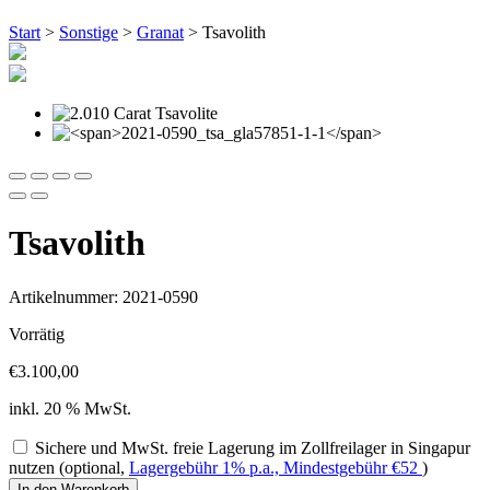
Start
>
Sonstige
>
Granat
> Tsavolith
Tsavolith
Artikelnummer: 2021-0590
Vorrätig
€
3.100,00
inkl. 20 % MwSt.
Sichere und MwSt. freie Lagerung im Zollfreilager in Singapur
nutzen (optional,
Lagergebühr 1% p.a., Mindestgebühr
€
52
)
Tsavolith
In den Warenkorb