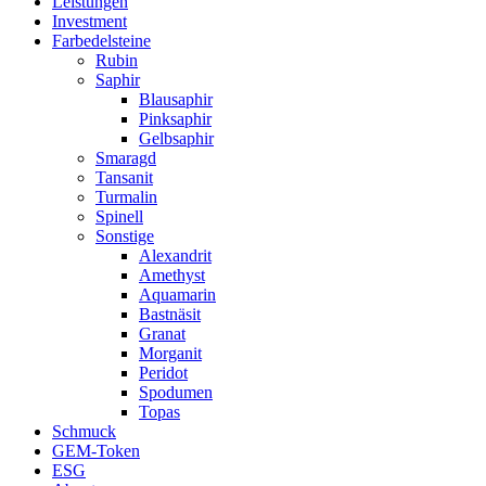
Leistungen
Investment
Farbedelsteine
Rubin
Saphir
Blausaphir
Pinksaphir
Gelbsaphir
Smaragd
Tansanit
Turmalin
Spinell
Sonstige
Alexandrit
Amethyst
Aquamarin
Bastnäsit
Granat
Morganit
Peridot
Spodumen
Topas
Schmuck
GEM-Token
ESG