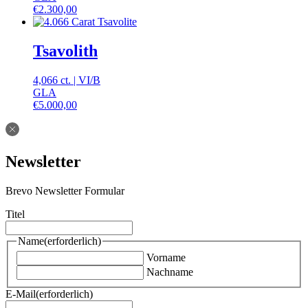
€
2.300,00
Tsavolith
4,066 ct.
|
VI
/
B
GLA
€
5.000,00
Newsletter
Brevo Newsletter Formular
Titel
Name
(erforderlich)
Vorname
Nachname
E-Mail
(erforderlich)