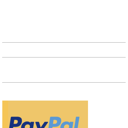
(+)43 1 512 41 89
Anmeldung zum Newsletter
Edelsteine A-Z
Kundenstimmen
Karriere
Affiliate Login
53 reviews
The Natural Gem ist Ihr Edelsteinhändler im Herzen von Wien. Als
Fachhändler und Marktführer für naturfarbene, unbehandelte
Edelsteine sind wir Ihr Partner für Investments in Edelsteine.