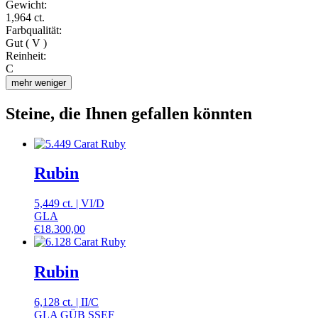
Gewicht:
1,964 ct.
Farbqualität:
Gut ( V )
Reinheit:
C
mehr
weniger
Steine, die Ihnen gefallen könnten
Rubin
5,449 ct.
|
VI
/
D
GLA
€
18.300,00
Rubin
6,128 ct.
|
II
/
C
GLA GÜB SSEF