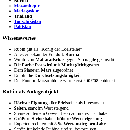
Burma
Mozambique
Madagaskar
Thailand
Tadschikistan
Pakistan
Wissenswertes
Rubin gilt als "König der Edelsteine"
Ältester bekannter Fundort:
Burma
Wurde von
Maharadschas
gegen Smaragde getauscht
Die Farbe Rot wird mit Macht gleichgesetzt
Dem Planeten
Mars
zugeordnet
Erhöht die
Durchsetzungsfähigkeit
Der Fundort Mozambique wurde erst 2007/08 entdeckt
Rubin als Anlageobjekt
Höchste Eignung
aller Edelsteine als Investment
Selten
, stark im Wert steigend
Steine sollten ein Gewicht von zumindest 1 ct haben
Größere Steine
haben
höhere Wertsteigerung
Experten rechnen mit
8 % Wertanstieg pro Jahr
Schön funkelnde Rubine sind zu bevorzugen