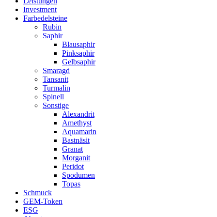
Leistungen
Investment
Farbedelsteine
Rubin
Saphir
Blausaphir
Pinksaphir
Gelbsaphir
Smaragd
Tansanit
Turmalin
Spinell
Sonstige
Alexandrit
Amethyst
Aquamarin
Bastnäsit
Granat
Morganit
Peridot
Spodumen
Topas
Schmuck
GEM-Token
ESG