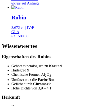
€
Preis auf Anfrage
Rubin
3,672 ct.
|
IV
/
E
GLA
€
31.500,00
Wissenswertes
Eigenschaften des Rubins
Gehört mineralogisch zu
Korund
Härtegrad 9
Chemische Formel: Al
O
2
3
Umfasst nur die Farbe Rot
Gefärbt durch
Chromoxid
Hohe Dichte von 3,9 – 4,1
Herkunft