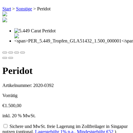
Start
>
Sonstige
> Peridot
Peridot
Artikelnummer: 2020-0392
Vorrätig
€
1.500,00
inkl. 20 % MwSt.
Sichere und MwSt. freie Lagerung im Zollfreilager in Singapur
nutzen (optional,
Lagergebühr 1% p.a., Mindestgebühr
€
52
)