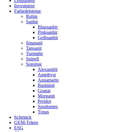
Leistungen
Investment
Farbedelsteine
Rubin
Saphir
Blausaphir
Pinksaphir
Gelbsaphir
Smaragd
Tansanit
Turmalin
Spinell
Sonstige
Alexandrit
Amethyst
Aquamarin
Bastnäsit
Granat
Morganit
Peridot
Spodumen
Topas
Schmuck
GEM-Token
ESG