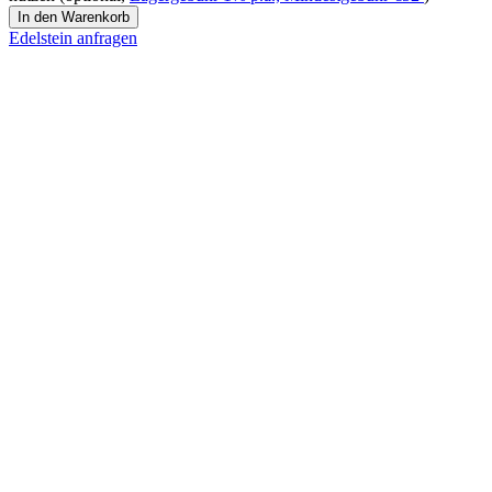
Peridot
In den Warenkorb
Menge
Edelstein anfragen