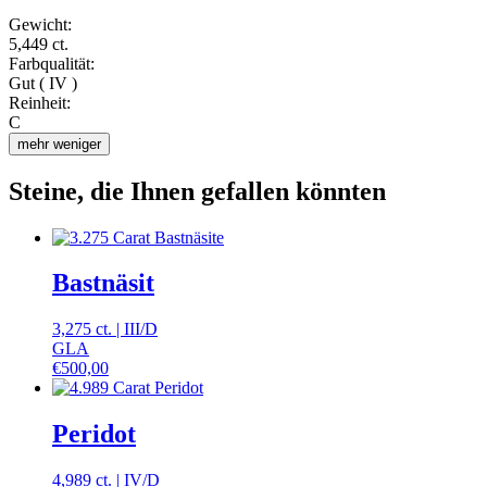
Gewicht:
5,449 ct.
Farbqualität:
Gut ( IV )
Reinheit:
C
mehr
weniger
Steine, die Ihnen gefallen könnten
Bastnäsit
3,275 ct.
|
III
/
D
GLA
€
500,00
Peridot
4,989 ct.
|
IV
/
D