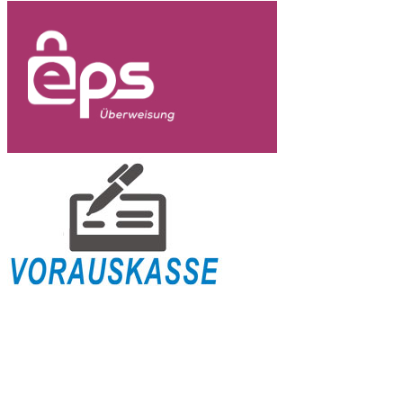
Versandinformation
Zahlungsabwicklung
Widerrufsbelehrung
AGB
B2B AGB
Datenschutzinformation