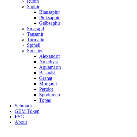
Rubin
Saphir
Blausaphir
Pinksaphir
Gelbsaphir
Smaragd
Tansanit
Turmalin
Spinell
Sonstige
Alexandrit
Amethyst
Aquamarin
Bastnäsit
Granat
Morganit
Peridot
Spodumen
Topas
Schmuck
GEM-Token
ESG
About