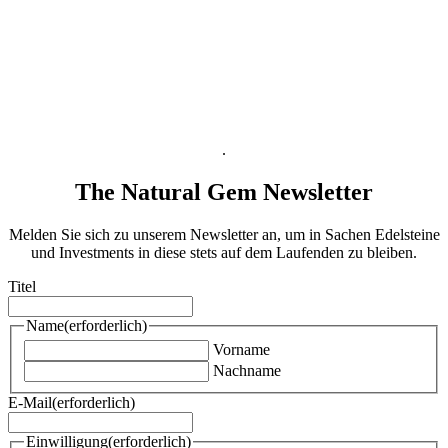
Versandinformation
Zahlungsabwicklung
Widerrufsbelehrung
AGB
B2B AGB
Datenschutzinformation
Impressum
.
The Natural Gem Newsletter
Melden Sie sich zu unserem Newsletter an, um in Sachen Edelsteine
und Investments in diese stets auf dem Laufenden zu bleiben.
Titel
Name
(erforderlich)
Vorname
Nachname
E-Mail
(erforderlich)
Einwilligung
(erforderlich)