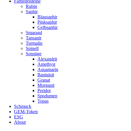
Farbedelsteine
Rubin
Saphir
Blausaphir
Pinksaphir
Gelbsaphir
Smaragd
Tansanit
Turmalin
Spinell
Sonstige
Alexandrit
Amethyst
Aquamarin
Bastnäsit
Granat
Morganit
Peridot
Spodumen
Topas
Schmuck
GEM-Token
ESG
About