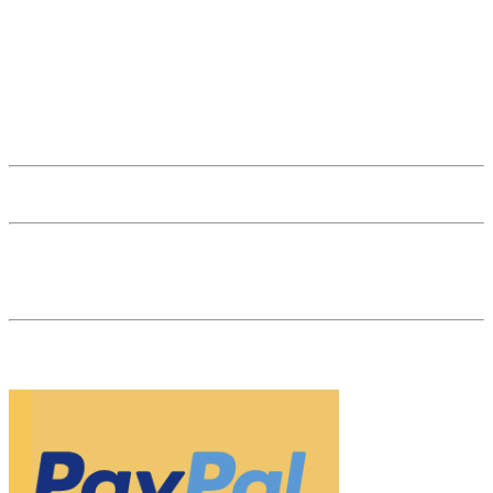
office@thenaturalgem.com
(+)43 1 512 41 89
Anmeldung zum Newsletter
Edelsteine A-Z
Kundenstimmen
Karriere
Affiliate Login
53 reviews
The Natural Gem ist Ihr Edelsteinhändler im Herzen von Wien. Als
Fachhändler und Marktführer für naturfarbene, unbehandelte
Edelsteine sind wir Ihr Partner für Investments in Edelsteine.