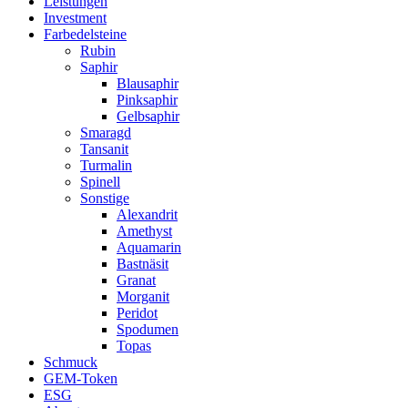
Leistungen
Investment
Farbedelsteine
Rubin
Saphir
Blausaphir
Pinksaphir
Gelbsaphir
Smaragd
Tansanit
Turmalin
Spinell
Sonstige
Alexandrit
Amethyst
Aquamarin
Bastnäsit
Granat
Morganit
Peridot
Spodumen
Topas
Schmuck
GEM-Token
ESG