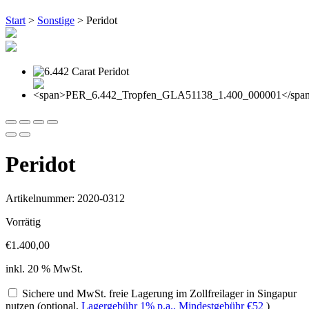
Start
>
Sonstige
> Peridot
Peridot
Artikelnummer: 2020-0312
Vorrätig
€
1.400,00
inkl. 20 % MwSt.
Sichere und MwSt. freie Lagerung im Zollfreilager in Singapur
nutzen (optional,
Lagergebühr 1% p.a., Mindestgebühr
€
52
)