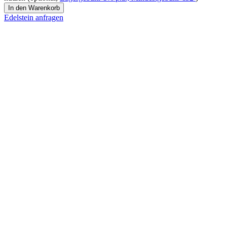
Peridot
In den Warenkorb
Menge
Edelstein anfragen