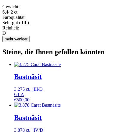
Gewicht:
6,442 ct.
Farbqualität:
Sehr gut ( III )
Reinheit:
D
mehr
weniger
Steine, die Ihnen gefallen könnten
Bastnäsit
3,275 ct.
|
III
/
D
GLA
€
500,00
Bastnäsit
3,878 ct.
|
IV
/
D