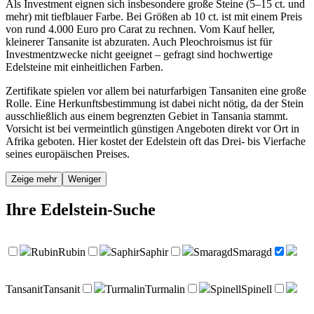
Als Investment eignen sich insbesondere große Steine (5–15 ct. und
mehr) mit tiefblauer Farbe. Bei Größen ab 10 ct. ist mit einem Preis
von rund 4.000 Euro pro Carat zu rechnen. Vom Kauf heller,
kleinerer Tansanite ist abzuraten. Auch Pleochroismus ist für
Investmentzwecke nicht geeignet – gefragt sind hochwertige
Edelsteine mit einheitlichen Farben.
Zertifikate spielen vor allem bei naturfarbigen Tansaniten eine große
Rolle. Eine Herkunftsbestimmung ist dabei nicht nötig, da der Stein
ausschließlich aus einem begrenzten Gebiet in Tansania stammt.
Vorsicht ist bei vermeintlich günstigen Angeboten direkt vor Ort in
Afrika geboten. Hier kostet der Edelstein oft das Drei- bis Vierfache
seines europäischen Preises.
Zeige mehr
Weniger
Ihre
Edelstein-Suche
Rubin
Rubin
Saphir
Saphir
Smaragd
Smaragd
Tansanit
Tansanit
Turmalin
Turmalin
Spinell
Spinell