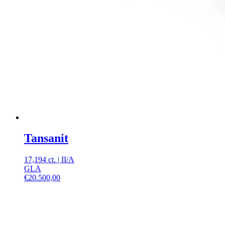
Tansanit
17,194 ct.
|
II
/
A
GLA
€
20.500,00