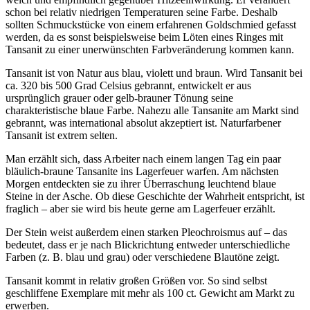
schon bei relativ niedrigen Temperaturen seine Farbe. Deshalb
sollten Schmuckstücke von einem erfahrenen Goldschmied gefasst
werden, da es sonst beispielsweise beim Löten eines Ringes mit
Tansanit zu einer unerwünschten Farbveränderung kommen kann.
Tansanit ist von Natur aus blau, violett und braun. Wird Tansanit bei
ca. 320 bis 500 Grad Celsius gebrannt, entwickelt er aus
ursprünglich grauer oder gelb-brauner Tönung seine
charakteristische blaue Farbe. Nahezu alle Tansanite am Markt sind
gebrannt, was international absolut akzeptiert ist. Naturfarbener
Tansanit ist extrem selten.
Man erzählt sich, dass Arbeiter nach einem langen Tag ein paar
bläulich-braune Tansanite ins Lagerfeuer warfen. Am nächsten
Morgen entdeckten sie zu ihrer Überraschung leuchtend blaue
Steine in der Asche. Ob diese Geschichte der Wahrheit entspricht, ist
fraglich – aber sie wird bis heute gerne am Lagerfeuer erzählt.
Der Stein weist außerdem einen starken Pleochroismus auf – das
bedeutet, dass er je nach Blickrichtung entweder unterschiedliche
Farben (z. B. blau und grau) oder verschiedene Blautöne zeigt.
Tansanit kommt in relativ großen Größen vor. So sind selbst
geschliffene Exemplare mit mehr als 100 ct. Gewicht am Markt zu
erwerben.