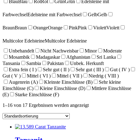
Blau
Blau
Rot
Rot
Grün
Grün
Edelsteine mit
Farbwechsel
Edelsteine mit Farbwechsel
Gelb
Gelb
Braun
Braun
Orange
Orange
Pink
Pink
Violett
Violett
Multicolor Edelsteine
Multicolor Edelsteine
Unbehandelt
Nicht Nachweisbar
Minor
Moderate
Mosambik
Madagaskar
Afghanistan
Sri Lanka
Tansania
Sambia
Pakistan
Unbek. Herkunft
Extra fein ( I )
Sehr gut ( II )
Sehr gut ( III )
Gut ( IV )
Gut ( V )
Mittel ( VI )
Mittel ( VII )
Niedrig ( VIII )
Augenrein (A)
Kleinste Einschlüsse (B)
Sehr kleine
Einschlüsse (C)
Kleine Einschlüsse (D)
Mittlere Einschlüsse
(E)
Starke Einschlüsse (F)
1–16 von 17 Ergebnissen werden angezeigt
Tansanit