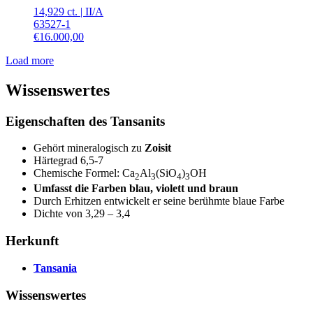
14,929 ct.
|
II
/
A
63527-1
€
16.000,00
Load more
Wissenswertes
Eigenschaften des Tansanits
Gehört mineralogisch zu
Zoisit
Härtegrad 6,5-7
Chemische Formel: Ca
Al
(SiO
)
OH
2
3
4
3
Umfasst die Farben blau, violett und braun
Durch Erhitzen entwickelt er seine berühmte blaue Farbe
Dichte von 3,29 – 3,4
Herkunft
Tansania
Wissenswertes