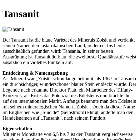
Tansanit
Der Tansanit ist die blaue Varietät des Minerals Zoisit und verdankt
seinen Namen dem ostafrikanischen Land, in dem er bis heute
ausschließlich gefunden wird: Tansania. In seiner besten
Ausprägung ist Tansanit tiefblau, die zweitbeste Qualitätsstufe weist
zusätzlich ein violettes Funkeln auf.
Entdeckung & Namensgebung
Als Mineral war „Zoisit“ schon lange bekannt, als 1967 in Tansania
ein durchsichtiger, wunderschöner blauer Stein entdeckt wurde. Der
Legende nach erkannte Direktor Platt, ein Mitarbeiter des Tiffany-
Konzerns, als Erstes das Potenzial des Edelsteins und brachte ihn
auf den internationalen Markt. Anfangs benannte man den Edelstein
mit seinem mineralogischen Namen „Zoisit“. Doch da dieser Name
im Englischen wie „Suicide“ (Selbstmord) klingt, änderte man den
Handelsnamen auf „Tansanit“, nach seinem Fundort.
Eigenschaften
Mit einer Mohshärte von 6,5 bis 7 ist der Tansanit vergleichsweise
weich und empfindlich gegenüber Hitzeeinwirkung. Er verändert