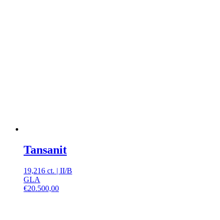
Tansanit
19,216 ct.
|
II
/
B
GLA
€
20.500,00