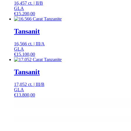
16,457 ct.
|
II
/
B
GLA
€
15.200,00
Tansanit
16,566 ct.
|
III
/
A
GLA
€
15.100,00
Tansanit
17,052 ct.
|
III
/
B
GLA
€
13.800,00