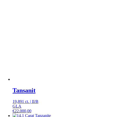
Tansanit
19,891 ct.
|
II
/
B
GLA
€
22.000,00