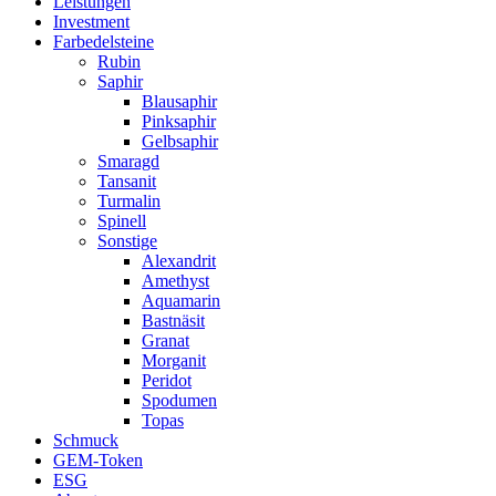
Leistungen
Investment
Farbedelsteine
Rubin
Saphir
Blausaphir
Pinksaphir
Gelbsaphir
Smaragd
Tansanit
Turmalin
Spinell
Sonstige
Alexandrit
Amethyst
Aquamarin
Bastnäsit
Granat
Morganit
Peridot
Spodumen
Topas
Schmuck
GEM-Token
ESG