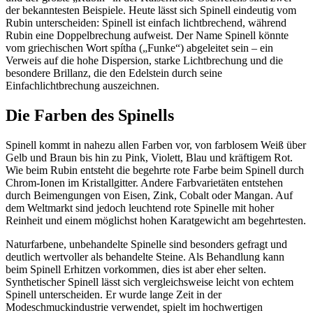
der bekanntesten Beispiele. Heute lässt sich Spinell eindeutig vom
Rubin unterscheiden: Spinell ist einfach lichtbrechend, während
Rubin eine Doppelbrechung aufweist. Der Name Spinell könnte
vom griechischen Wort spítha („Funke“) abgeleitet sein – ein
Verweis auf die hohe Dispersion, starke Lichtbrechung und die
besondere Brillanz, die den Edelstein durch seine
Einfachlichtbrechung auszeichnen.
Die Farben des Spinells
Spinell kommt in nahezu allen Farben vor, von farblosem Weiß über
Gelb und Braun bis hin zu Pink, Violett, Blau und kräftigem Rot.
Wie beim Rubin entsteht die begehrte rote Farbe beim Spinell durch
Chrom-Ionen im Kristallgitter. Andere Farbvarietäten entstehen
durch Beimengungen von Eisen, Zink, Cobalt oder Mangan. Auf
dem Weltmarkt sind jedoch leuchtend rote Spinelle mit hoher
Reinheit und einem möglichst hohen Karatgewicht am begehrtesten.
Naturfarbene, unbehandelte Spinelle sind besonders gefragt und
deutlich wertvoller als behandelte Steine. Als Behandlung kann
beim Spinell Erhitzen vorkommen, dies ist aber eher selten.
Synthetischer Spinell lässt sich vergleichsweise leicht von echtem
Spinell unterscheiden. Er wurde lange Zeit in der
Modeschmuckindustrie verwendet, spielt im hochwertigen