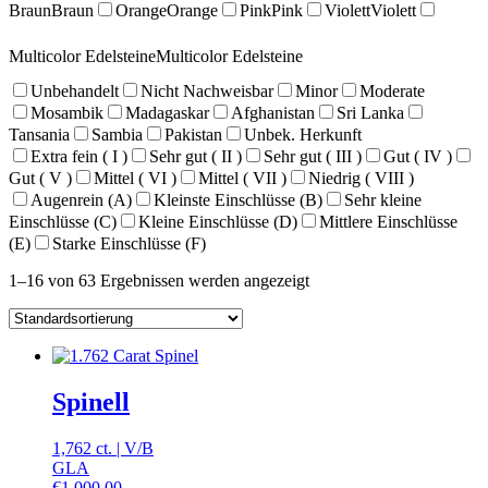
Braun
Braun
Orange
Orange
Pink
Pink
Violett
Violett
Multicolor Edelsteine
Multicolor Edelsteine
Unbehandelt
Nicht Nachweisbar
Minor
Moderate
Mosambik
Madagaskar
Afghanistan
Sri Lanka
Tansania
Sambia
Pakistan
Unbek. Herkunft
Extra fein ( I )
Sehr gut ( II )
Sehr gut ( III )
Gut ( IV )
Gut ( V )
Mittel ( VI )
Mittel ( VII )
Niedrig ( VIII )
Augenrein (A)
Kleinste Einschlüsse (B)
Sehr kleine
Einschlüsse (C)
Kleine Einschlüsse (D)
Mittlere Einschlüsse
(E)
Starke Einschlüsse (F)
1–16 von 63 Ergebnissen werden angezeigt
Spinell
1,762 ct.
|
V
/
B
GLA
€
1.000,00