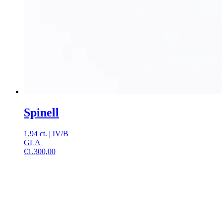
Spinell
1,94 ct.
|
IV
/
B
GLA
€
1.300,00