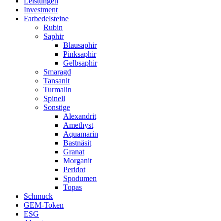
Leistungen
Investment
Farbedelsteine
Rubin
Saphir
Blausaphir
Pinksaphir
Gelbsaphir
Smaragd
Tansanit
Turmalin
Spinell
Sonstige
Alexandrit
Amethyst
Aquamarin
Bastnäsit
Granat
Morganit
Peridot
Spodumen
Topas
Schmuck
GEM-Token
ESG