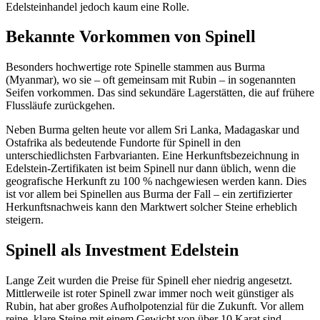
Edelsteinhandel jedoch kaum eine Rolle.
Bekannte Vorkommen von Spinell
Besonders hochwertige rote Spinelle stammen aus Burma
(Myanmar), wo sie – oft gemeinsam mit Rubin – in sogenannten
Seifen vorkommen. Das sind sekundäre Lagerstätten, die auf frühere
Flussläufe zurückgehen.
Neben Burma gelten heute vor allem Sri Lanka, Madagaskar und
Ostafrika als bedeutende Fundorte für Spinell in den
unterschiedlichsten Farbvarianten. Eine Herkunftsbezeichnung in
Edelstein-Zertifikaten ist beim Spinell nur dann üblich, wenn die
geografische Herkunft zu 100 % nachgewiesen werden kann. Dies
ist vor allem bei Spinellen aus Burma der Fall – ein zertifizierter
Herkunftsnachweis kann den Marktwert solcher Steine erheblich
steigern.
Spinell als Investment Edelstein
Lange Zeit wurden die Preise für Spinell eher niedrig angesetzt.
Mittlerweile ist roter Spinell zwar immer noch weit günstiger als
Rubin, hat aber großes Aufholpotenzial für die Zukunft. Vor allem
reine, klare Steine mit einem Gewicht von über 10 Karat sind