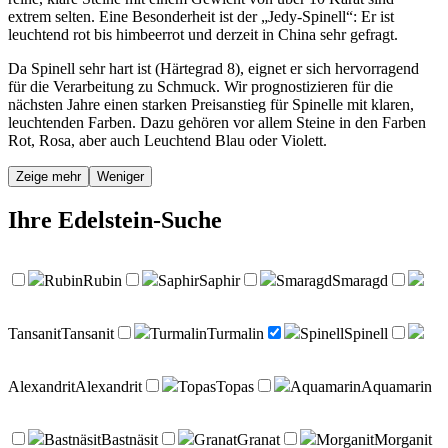
extrem selten. Eine Besonderheit ist der „Jedy-Spinell“: Er ist
leuchtend rot bis himbeerrot und derzeit in China sehr gefragt.
Da Spinell sehr hart ist (Härtegrad 8), eignet er sich hervorragend
für die Verarbeitung zu Schmuck. Wir prognostizieren für die
nächsten Jahre einen starken Preisanstieg für Spinelle mit klaren,
leuchtenden Farben. Dazu gehören vor allem Steine in den Farben
Rot, Rosa, aber auch Leuchtend Blau oder Violett.
Zeige mehr
Weniger
Ihre
Edelstein-Suche
Rubin
Rubin
Saphir
Saphir
Smaragd
Smaragd
Tansanit
Tansanit
Turmalin
Turmalin
Spinell
Spinell
Alexandrit
Alexandrit
Topas
Topas
Aquamarin
Aquamarin
Bastnäsit
Bastnäsit
Granat
Granat
Morganit
Morganit