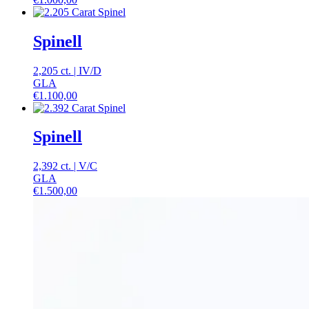
Spinell
2,205 ct.
|
IV
/
D
GLA
€
1.100,00
Spinell
2,392 ct.
|
V
/
C
GLA
€
1.500,00