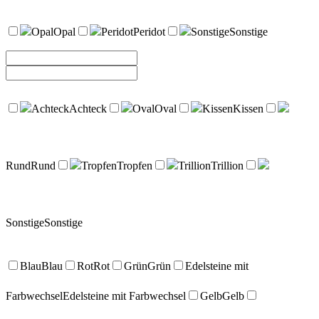
Opal
Opal
Peridot
Peridot
Sonstige
Sonstige
Achteck
Achteck
Oval
Oval
Kissen
Kissen
Rund
Rund
Tropfen
Tropfen
Trillion
Trillion
Sonstige
Sonstige
Blau
Blau
Rot
Rot
Grün
Grün
Edelsteine mit
Farbwechsel
Edelsteine mit Farbwechsel
Gelb
Gelb